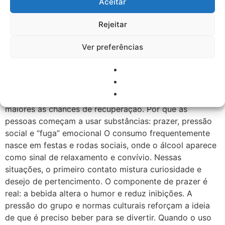
tolerância e sintomas ao interromper. Prometer parar e
Aceitar
não conseguir é um sinal clínico importante. Distorção
Rejeitar
no comportamento: busca constante pela substância.
Tolerância: necessidade de doses maiores para o
Ver preferências
mesmo efeito. Abstinência: sintomas físicos ou
emocionais ao cessar o consumo. A transição nem
sempre é linear. Tipo de substância, idade e ambiente
podem acelerar o processo. Quanto mais cedo agimos
com educação e intervenção, menores os danos e
maiores as chances de recuperação. Por que as
pessoas começam a usar substâncias: prazer, pressão
social e “fuga” emocional O consumo frequentemente
nasce em festas e rodas sociais, onde o álcool aparece
como sinal de relaxamento e convívio. Nessas
situações, o primeiro contato mistura curiosidade e
desejo de pertencimento. O componente de prazer é
real: a bebida altera o humor e reduz inibições. A
pressão do grupo e normas culturais reforçam a ideia
de que é preciso beber para se divertir. Quando o uso