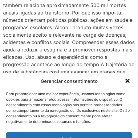
também relaciona aproximadamente 500 mil mortes
anuais ligadas ao transtorno. Por que isso importa:
números orientam políticas públicas, ações em saúde e
programas escolares. Álcool: produto muitas vezes
socialmente aceito e relevante na carga de doenças,
acidentes e conflitos sociais. Compreender esses dados
ajuda a reduzir o estigma e a promover respostas mais
eficazes. Uso, abuso e dependência: como a
progressão acontece ao longo do tempo A trajetória do
uso de substâncias costuma avançar em etapas que
exigem atenção precoce. Nós explicamos cada fase
Gerenciar consentimento
para facilitar a identificação e a intervenção. Uso
Refere-se a consumo esporádico ou social. Muitas
Para proporcionar uma melhor experiência, usamos tecnologias como
cookies para armazenar e/ou acessar informações do dispositivo. O
pessoas bebem ou experimentam drogas sem prejuízo
consentimento com essas tecnologias nos permite processar dados
imediato. Abuso Há um aumento na frequência e
como comportamento da navegação ou IDs exclusivos neste site. O não
surgem os primeiros prejuízos na rotina. Trabalho,
consentimento ou a revogação do consentimento pode afetar
negativamente determinados recursos e funções.
estudo ou relacionamentos passam a sofrer.
Dependência Nesta fase há perda de controle,