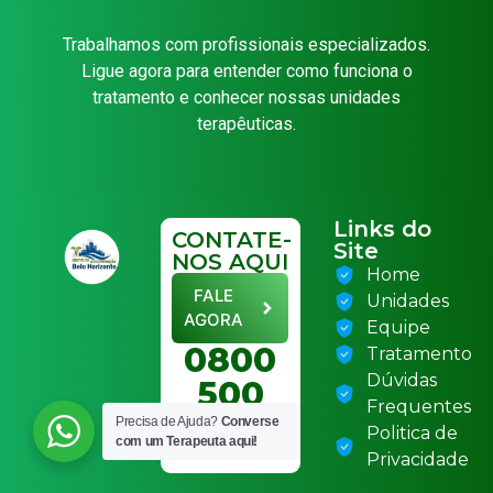
Trabalhamos com profissionais especializados.
Ligue agora para entender como funciona o
tratamento e conhecer nossas unidades
terapêuticas.
Links do
CONTATE-
Site
NOS AQUI
Home
FALE
Unidades
AGORA
Equipe
0800
Tratamento
Dúvidas
500
Frequentes
6070
Precisa de Ajuda?
Converse
Politica de
com um Terapeuta aqui!
Privacidade