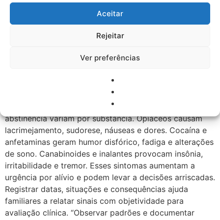
problemas mais graves, porque priorizar o alívio
imediato interfere no planejamento e no autocuidado.
Aceitar
Persistência apesar dos riscos: trabalho, saúde, dinheiro
Rejeitar
e relações Manter o uso mesmo com prejuízos
profissionais, médicos, financeiros ou em relações
Ver preferências
mostra comprometimento do processo decisório.
Exemplos incluem faltas, atrasos, gastos além do
possível, conflitos e mentiras para esconder o
comportamento. Sintomas de abstinência mais comuns
e como eles influenciam comportamento Sintomas de
abstinência variam por substância. Opiáceos causam
lacrimejamento, sudorese, náuseas e dores. Cocaína e
anfetaminas geram humor disfórico, fadiga e alterações
de sono. Canabinoides e inalantes provocam insônia,
irritabilidade e tremor. Esses sintomas aumentam a
urgência por alívio e podem levar a decisões arriscadas.
Registrar datas, situações e consequências ajuda
familiares a relatar sinais com objetividade para
avaliação clínica. “Observar padrões e documentar