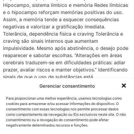
Hipocampo, sistema límbico e memória Redes límbicas
e o hipocampo reforçam memórias positivas do uso.
Assim, a memória tende a esquecer consequências
negativas e valorizar a gratificação imediata.
Tolerância, dependência física e craving Tolerância e
craving são sinais internos que aumentam
impulsividade. Mesmo após abstinência, o desejo pode
reaparecer e sabotar escolhas. “Alterações em áreas
cerebrais traduzem-se em dificuldades práticas: adiar
prazer, avaliar riscos e manter objetivos.” Identificando
sinais de que o uso de substâncias está
comprometendo suas decisões Observações objetivas
Gerenciar consentimento
sobre uso e rotina ajudam a detectar quando escolhas
do indivíduo ficam comprometidas. Perda de controle e
Para proporcionar uma melhor experiência, usamos tecnologias como
cookies para armazenar e/ou acessar informações do dispositivo. O
consumo compulsivo: quando “só hoje” vira padrão
consentimento com essas tecnologias nos permite processar dados
Promessas repetidas de parar, aumento da quantidade
como comportamento da navegação ou IDs exclusivos neste site. O não
e foco diário em obter ou usar são sinais práticos de
consentimento ou a revogação do consentimento pode afetar
negativamente determinados recursos e funções.
perda de controle. Isso muitas vezes precede