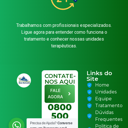
Trabalhamos com profissionais especializados.
Ligue agora para entender como funciona o
tratamento e conhecer nossas unidades
terapêuticas.
Links do
CONTATE-
Site
NOS AQUI
Home
FALE
Unidades
AGORA
Equipe
0800
Tratamento
Dúvidas
500
Frequentes
6070
Precisa de Ajuda?
Converse
Politica de