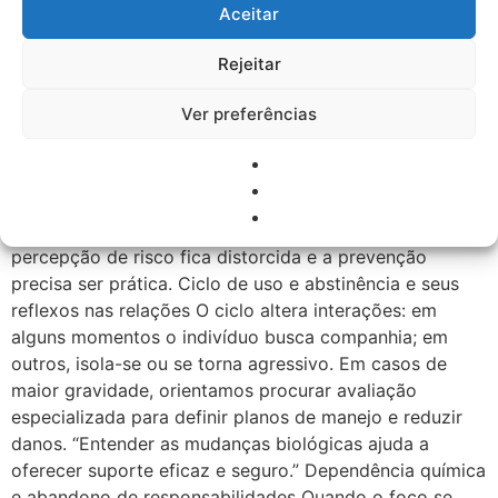
Aceitar
capacidade de planejar e favorece decisões
imediatistas. Regulação emocional: ansiedade, tristeza e
Rejeitar
irritabilidade na abstinência Durante a abstinência
surgem sintomas como ansiedade, tristeza,
Ver preferências
irritabilidade e insônia. A família deve reconhecer isso
como sinal clínico, não como provocação.
Comportamentos de risco e escolhas imediatistas Há
maior tendência a comportamentos que envolvem
risco, como dirigir sob efeito ou gastos impulsivos. A
percepção de risco fica distorcida e a prevenção
precisa ser prática. Ciclo de uso e abstinência e seus
reflexos nas relações O ciclo altera interações: em
alguns momentos o indivíduo busca companhia; em
outros, isola-se ou se torna agressivo. Em casos de
maior gravidade, orientamos procurar avaliação
especializada para definir planos de manejo e reduzir
danos. “Entender as mudanças biológicas ajuda a
oferecer suporte eficaz e seguro.” Dependência química
e abandono de responsabilidades Quando o foco se