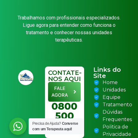
Trabalhamos com profissionais especializados.
Ligue agora para entender como funciona o
tratamento e conhecer nossas unidades
terapêuticas.
Links do
CONTATE-
Site
NOS AQUI
Home
FALE
Unidades
AGORA
Equipe
0800
Tratamento
Dúvidas
500
Frequentes
6070
Precisa de Ajuda?
Converse
Politica de
com um Terapeuta aqui!
Privacidade