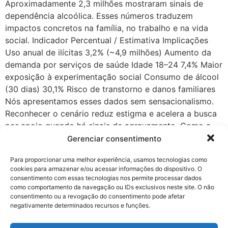
Aproximadamente 2,3 milhões mostraram sinais de
dependência alcoólica. Esses números traduzem
impactos concretos na família, no trabalho e na vida
social. Indicador Percentual / Estimativa Implicações
Uso anual de ilícitas 3,2% (~4,9 milhões) Aumento da
demanda por serviços de saúde Idade 18–24 7,4% Maior
exposição à experimentação social Consumo de álcool
(30 dias) 30,1% Risco de transtorno e danos familiares
Nós apresentamos esses dados sem sensacionalismo.
Reconhecer o cenário reduz estigma e acelera a busca
por apoio quando há sinais de agravamento. Como a
dependência altera decisões, emoções e percepção de
Gerenciar consentimento
risco O cérebro passa a priorizar recompensas rápidas,
Para proporcionar uma melhor experiência, usamos tecnologias como
o que altera emoções e julgamentos diante do perigo.
cookies para armazenar e/ou acessar informações do dispositivo. O
Essa mudança muda a forma como o indivíduo avalia
consentimento com essas tecnologias nos permite processar dados
consequências e age no cotidiano. Mudanças no
como comportamento da navegação ou IDs exclusivos neste site. O não
consentimento ou a revogação do consentimento pode afetar
cérebro: memória, foco e controle de impulsos Nós
negativamente determinados recursos e funções.
explicamos que circuitos ligados à recompensa,
memória e atenção se reorganizam. Isso reduz a