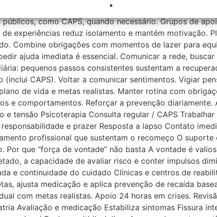
 “qual o ganho disso?”. Acompanhamento psicológico e psi
s públicos, como CAPS, quando necessário. Grupos de apoi
 de experiências reduz isolamento e mantém motivação. Pla
tido. Combine obrigações com momentos de lazer para equil
dir ajuda imediata é essencial. Comunicar a rede, buscar o
iária: pequenos passos consistentes sustentam a recuperaç
o (inclui CAPS). Voltar a comunicar sentimentos. Vigiar p
plano de vida e metas realistas. Manter rotina com obrigaç
os e comportamentos. Reforçar a prevenção diariamente. 
o e tensão Psicoterapia Consulta regular / CAPS Trabalhar
e responsabilidade e prazer Resposta a lapso Contato imed
ento profissional que sustentam o recomeço O suporte c
 Por que “força de vontade” não basta A vontade é valiosa
tado, a capacidade de avaliar risco e conter impulsos dimi
da e continuidade do cuidado Clínicas e centros de reabili
s, ajusta medicação e aplica prevenção de recaída basea
dual com metas realistas. Apoio 24 horas em crises. Revisão
tria Avaliação e medicação Estabiliza sintomas Fissura int