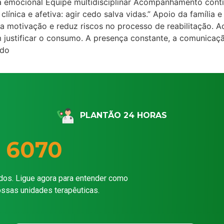
a emocional Equipe multidisciplinar Acompanhamento cont
 clínica e afetiva: agir cedo salva vidas.” Apoio da família
a motivação e reduz riscos no processo de reabilitação. 
m justificar o consumo. A presença constante, a comunicaç
ndo
PLANTÃO 24 HORAS
 6070
dos. Ligue agora para entender como
ossas unidades terapêuticas.