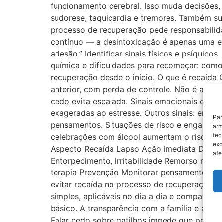
funcionamento cerebral. Isso muda decisões, 
sudorese, taquicardia e tremores. Também s
processo de recuperação pede responsabilid
contínuo — a desintoxicação é apenas uma e
adesão.” Identificar sinais físicos e psíquic
química e dificuldades para recomeçar: como 
recuperação desde o início. O que é recaída
anterior, com perda de controle. Não é apen
cedo evita escalada. Sinais emocionais e c
exageradas ao estresse. Outros sinais: ento
Par
pensamentos. Situações de risco e enganos q
arm
tec
celebrações com álcool aumentam o risco. Eng
exc
Aspecto Recaída Lapso Ação imediata Definiç
afe
Entorpecimento, irritabilidade Remorso rápi
terapia Prevenção Monitorar pensamentos e 
evitar recaída no processo de recuperação A
simples, aplicáveis no dia a dia e compatíve
básico. A transparência com a família e a equ
Falar cedo sobre gatilhos impede que peque