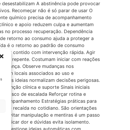
e desestabilizam A abstinência pode provocar
ivos. Recomeçar não é só parar de usar O
dente químico precisa de acompanhamento
clínico e apoio reduzem culpa e aumentam
listas no processo recuperação. Dependência
s de retorno ao consumo ajuda a proteger a
aída é o retorno ao padrão de consumo
e ser contido com intervenção rápida. Agir
em de repente. Costumam iniciar com reações
esesperança. Observe mudanças nos
o com locais associados ao uso e
Ds
. Essas ideias normalizam decisões perigosas.
venção clínica e suporte Sinais iniciais
le Risco de escalada Reforçar rotina e
e acompanhamento Estratégias práticas para
o de recaída no cotidiano. São orientações
rões Evitar manipulação e mentiras é um passo
comunicar dor e dúvidas evita isolamento.
es Questione ideias automáticas com