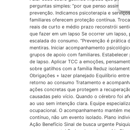
perguntas simples: “por que penso assim?”,
prevenção. Indicamos psicoterapia e serviço
familiares oferecem proteção contínua. Troca
reais de curto e médio prazo reconstrói sen
que fazer em um lapso Se ocorrer um lapso, pe
escalada do consumo. “Prevenção é prática d
mentiras. Iniciar acompanhamento psicológic
grupos de apoio com familiares. Estabelecer 
de lapso. Aplicar TCC a emoções, pensament
sobre gatilhos com a família Reduz isolament
Obrigações + lazer planejado Equilíbrio entr
retorno ao consumo Tratamento e acompanham
ações concretas que protegem a recuperação.
causadas pelo vício. Quando o cérebro foi afe
ao uso sem intenção clara. Equipe especializa
ocupacional. O acompanhamento mantém meta
contínuo, não um evento isolado. Plano indivi
Ação Benefício Sinal de busca urgente Psiquia