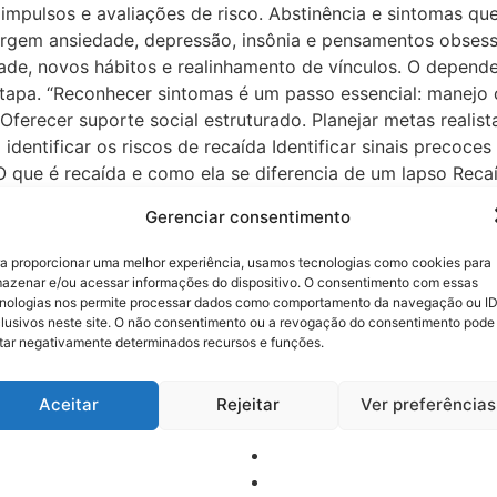
impulsos e avaliações de risco. Abstinência e sintomas qu
urgem ansiedade, depressão, insônia e pensamentos obsess
ade, novos hábitos e realinhamento de vínculos. O depen
tapa. “Reconhecer sintomas é um passo essencial: manejo 
os. Oferecer suporte social estruturado. Planejar metas rea
identificar os riscos de recaída Identificar sinais precoce
 O que é recaída e como ela se diferencia de um lapso Rec
as um uso pontual. Um lapso é um episódio isolado que pod
Gerenciar consentimento
ognitivos que antecedem o uso Recaídas raramente acontec
rpecimento emocional, confusão mental, irritabilidade e d
a proporcionar uma melhor experiência, usamos tecnologias como cookies para
ue alimentam autossabotagem Conflitos familiares, contat
azenar e/ou acessar informações do dispositivo. O consentimento com essas
nologias nos permite processar dados como comportamento da navegação ou I
anos comuns: “eu controlo”, “só hoje”, “mereço um alívio”
lusivos neste site. O não consentimento ou a revogação do consentimento pode
ão Retorno ao padrão de consumo Uso pontual isolado Inter
tar negativamente determinados recursos e funções.
do Contato com rede de apoio Risco comum Perda de contro
sentimentos Resposta imediata ao lapso Plano de coping 
Aceitar
Rejeitar
Ver preferências
presentamos ações práticas e imediatas que reduzem o risc
is com o tratamento clínico. Honestidade e ruptura de pad
ipe reduz conflitos e tentações. Voltar a falar Começar a 
nos episódios virem recaídas. Vigiar pensamentos e emoçõ