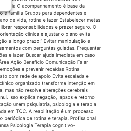
coterapia O acompanhamento é base da
o e família Grupos para dependentes e
no de vida, rotina e lazer Estabelecer metas
ibrar responsabilidades e prazer seguro. O
rientação clínica e ajustar o plano evita
ão a longo prazo.” Evitar manipulação e
ensamentos com perguntas guiadas. Frequentar
ões e lazer. Buscar ajuda imediata em caso
Área Ação Benefício Comunicação Falar
 emoções e prevenir recaídas Rotina
iato com rede de apoio Evita escalada e
línico organizado transforma intenção em
, mas não resolve alterações cerebrais
nui. Isso explica negação, lapsos e retorno
tação unem psiquiatria, psicologia e terapia
da em TCC. A reabilitação é um processo
 periódica de rotina e terapia. Profissional
ensa Psicologia Terapia cognitivo-