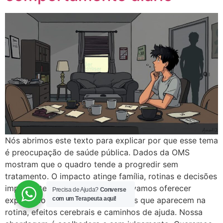
Nós abrimos este texto para explicar por que esse tema
é preocupação de saúde pública. Dados da OMS
mostram que o quadro tende a progredir sem
tratamento. O impacto atinge família, rotinas e decisões
importantes. Ao longo do artigo, vamos oferecer
Precisa de Ajuda?
Converse
com um Terapeuta aqui!
explicação técnica acessível, sinais que aparecem na
rotina, efeitos cerebrais e caminhos de ajuda. Nossa