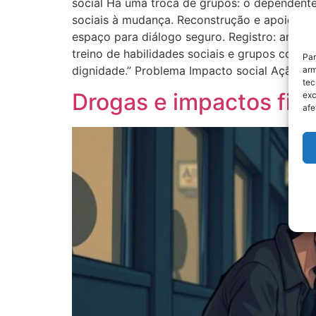
social Há uma troca de grupos: o dependente
sociais à mudança. Reconstrução e apoio prát
espaço para diálogo seguro. Registro: anote e
treino de habilidades sociais e grupos como
Par
dignidade.” Problema Impacto social Ação r
arm
tec
Drogas e impactos fin
exc
afe