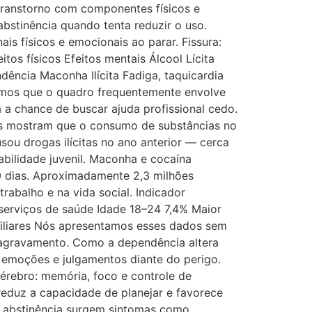
transtorno com componentes físicos e
abstinência quando tenta reduzir o uso.
is físicos e emocionais ao parar. Fissura:
os físicos Efeitos mentais Álcool Lícita
dência Maconha Ilícita Fadiga, taquicardia
tamos que o quadro frequentemente envolve
a chance de buscar ajuda profissional cedo.
es mostram que o consumo de substâncias no
sou drogas ilícitas no ano anterior — cerca
abilidade juvenil. Maconha e cocaína
30 dias. Aproximadamente 2,3 milhões
rabalho e na vida social. Indicador
 serviços de saúde Idade 18–24 7,4% Maior
miliares Nós apresentamos esses dados sem
e agravamento. Como a dependência altera
 emoções e julgamentos diante do perigo.
rebro: memória, foco e controle de
reduz a capacidade de planejar e favorece
e a abstinência surgem sintomas como