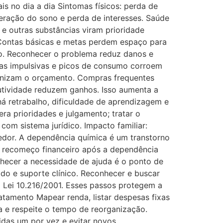
is no dia a dia Sintomas físicos: perda de
teração do sono e perda de interesses. Saúde
 e outras substâncias viram prioridade
Contas básicas e metas perdem espaço para
do. Reconhecer o problema reduz danos e
pras impulsivas e picos de consumo corroem
anizam o orçamento. Compras frequentes
dutividade reduzem ganhos. Isso aumenta a
há retrabalho, dificuldade de aprendizagem e
ra prioridades e julgamento; tratar o
com sistema jurídico. Impacto familiar:
edor. A dependência química é um transtorno
e recomeço financeiro após a dependência
nhecer a necessidade de ajuda é o ponto de
ado e suporte clínico. Reconhecer e buscar
la Lei 10.216/2001. Esses passos protegem a
atamento Mapear renda, listar despesas fixas
ma e respeite o tempo de reorganização.
das um por vez e evitar novos