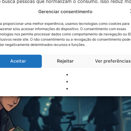
 busca pessoas que normalizam o consumo. Isso reduz mot
ico Nós orientamos diferenciar acolhimento de permissivid
Gerenciar consentimento
pisódios importantes para uso clínico. Limites claros: cons
 Narcóticos Anônimos (NA). “Suporte previsível e contínu
a proporcionar uma melhor experiência, usamos tecnologias como cookies para
ecomendada Perda de confiança Redução de convites
azenar e/ou acessar informações do dispositivo. O consentimento com essas
nologias nos permite processar dados como comportamento da navegação ou I
anceiros na vida do dependen
lusivos neste site. O não consentimento ou a revogação do consentimento pode
tar negativamente determinados recursos e funções.
Aceitar
Rejeitar
Ver preferências