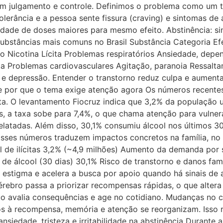
em julgamento e controle. Definimos o problema como um 
erância e a pessoa sente fissura (craving) e sintomas de 
dade de doses maiores para mesmo efeito. Abstinência: sina
bstâncias mais comuns no Brasil Substância Categoria Efeit
o Nicotina Lícita Problemas respiratórios Ansiedade, depen
ita Problemas cardiovasculares Agitação, paranoia Ressal
 depressão. Entender o transtorno reduz culpa e aumenta 
e por que o tema exige atenção agora Os números recent
iata. O levantamento Fiocruz indica que 3,2% da população u
s, a taxa sobe para 7,4%, o que chama atenção para vulner
relatadas. Além disso, 30,1% consumiu álcool nos últimos 
sses números traduzem impactos concretos na família, no t
al de ilícitas 3,2% (~4,9 milhões) Aumento da demanda por
de álcool (30 dias) 30,1% Risco de transtorno e danos fa
 estigma e acelera a busca por apoio quando há sinais d
rebro passa a priorizar recompensas rápidas, o que altera
 avalia consequências e age no cotidiano. Mudanças no cé
os à recompensa, memória e atenção se reorganizam. Isso 
ansiedade, tristeza e irritabilidade na abstinência Durant