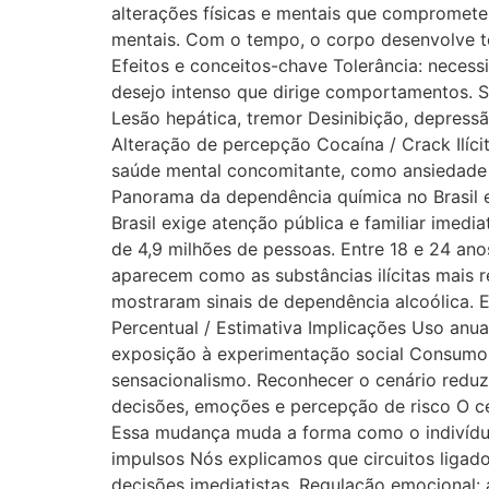
alterações físicas e mentais que compromet
mentais. Com o tempo, o corpo desenvolve tol
Efeitos e conceitos-chave Tolerância: necessi
desejo intenso que dirige comportamentos. Su
Lesão hepática, tremor Desinibição, depressã
Alteração de percepção Cocaína / Crack Ilíc
saúde mental concomitante, como ansiedade e
Panorama da dependência química no Brasil 
Brasil exige atenção pública e familiar imed
de 4,9 milhões de pessoas. Entre 18 e 24 ano
aparecem como as substâncias ilícitas mais 
mostraram sinais de dependência alcoólica. E
Percentual / Estimativa Implicações Uso anu
exposição à experimentação social Consumo 
sensacionalismo. Reconhecer o cenário reduz
decisões, emoções e percepção de risco O cé
Essa mudança muda a forma como o indivíduo
impulsos Nós explicamos que circuitos ligad
decisões imediatistas. Regulação emocional: 