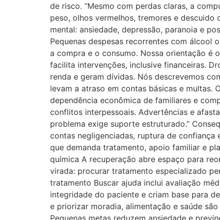
de risco. “Mesmo com perdas claras, a compuls
peso, olhos vermelhos, tremores e descuido c
mental: ansiedade, depressão, paranoia e pos
Pequenas despesas recorrentes com álcool o
a compra e o consumo. Nossa orientação é ob
facilita intervenções, inclusive financeiras
renda e geram dívidas. Nós descrevemos com
levam a atraso em contas básicas e multas. O
dependência econômica de familiares e compl
conflitos interpessoais. Advertências e afas
problema exige suporte estruturado.” Consequ
contas negligenciadas, ruptura de confiança
que demanda tratamento, apoio familiar e p
química A recuperação abre espaço para reor
virada: procurar tratamento especializado pe
tratamento Buscar ajuda inclui avaliação méd
integridade do paciente e criam base para de
e priorizar moradia, alimentação e saúde são
Pequenas metas reduzem ansiedade e previne