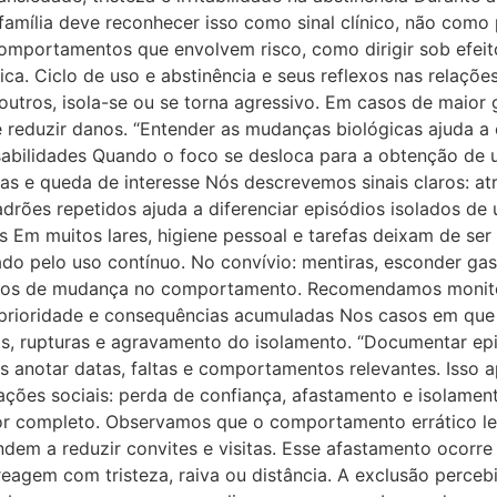
. A família deve reconhecer isso como sinal clínico, não c
comportamentos que envolvem risco, como dirigir sob efeit
ica. Ciclo de uso e abstinência e seus reflexos nas relaçõe
tros, isola-se ou se torna agressivo. Em casos de maior 
e reduzir danos. “Entender as mudanças biológicas ajuda a 
abilidades Quando o foco se desloca para a obtenção de 
ltas e queda de interesse Nós descrevemos sinais claros: at
adrões repetidos ajuda a diferenciar episódios isolados de
 Em muitos lares, higiene pessoal e tarefas deixam de ser
o pelo uso contínuo. No convívio: mentiras, esconder gast
cios de mudança no comportamento. Recomendamos monitora
a prioridade e consequências acumuladas Nos casos em que 
, rupturas e agravamento do isolamento. “Documentar episó
os anotar datas, faltas e comportamentos relevantes. Isso 
ções sociais: perda de confiança, afastamento e isolament
por completo. Observamos que o comportamento errático le
dem a reduzir convites e visitas. Esse afastamento ocorr
agem com tristeza, raiva ou distância. A exclusão percebi