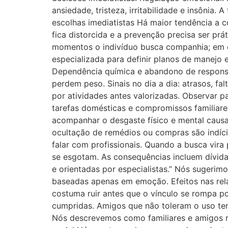
ansiedade, tristeza, irritabilidade e insônia
escolhas imediatistas Há maior tendência a 
fica distorcida e a prevenção precisa ser prát
momentos o indivíduo busca companhia; em ou
especializada para definir planos de manejo 
Dependência química e abandono de respons
perdem peso. Sinais no dia a dia: atrasos, fa
por atividades antes valorizadas. Observar p
tarefas domésticas e compromissos familiares
acompanhar o desgaste físico e mental causad
ocultação de remédios ou compras são indí
falar com profissionais. Quando a busca vir
se esgotam. As consequências incluem dívidas
e orientadas por especialistas.” Nós sugerim
baseadas apenas em emoção. Efeitos nas rela
costuma ruir antes que o vínculo se rompa 
cumpridas. Amigos que não toleram o uso ten
Nós descrevemos como familiares e amigos re