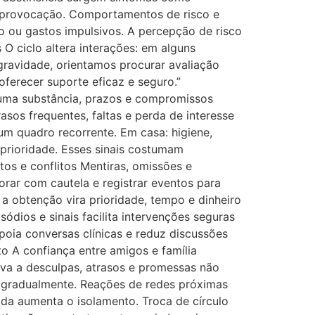
omo provocação. Comportamentos de risco e
o ou gastos impulsivos. A percepção de risco
s O ciclo altera interações: em alguns
gravidade, orientamos procurar avaliação
oferecer suporte eficaz e seguro.”
uma substância, prazos e compromissos
rasos frequentes, faltas e perda de interesse
 um quadro recorrente. Em casa: higiene,
 prioridade. Esses sinais costumam
os e conflitos Mentiras, omissões e
r com cautela e registrar eventos para
a obtenção vira prioridade, tempo e dinheiro
dios e sinais facilita intervenções seguras
apoia conversas clínicas e reduz discussões
o A confiança entre amigos e família
va a desculpas, atrasos e promessas não
e gradualmente. Reações de redes próximas
da aumenta o isolamento. Troca de círculo