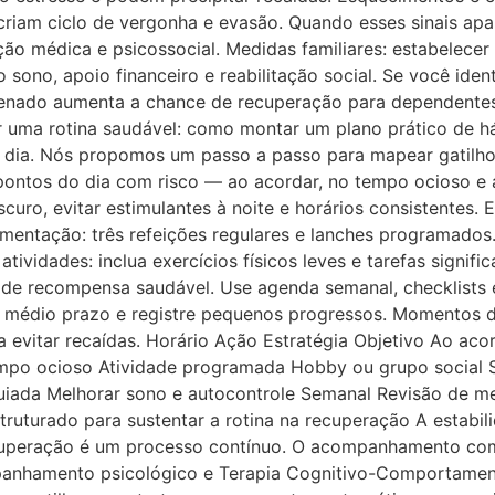
 criam ciclo de vergonha e evasão. Quando esses sinais ap
ação médica e psicossocial. Medidas familiares: estabelecer
 sono, apoio financeiro e reabilitação social. Se você ide
denado aumenta a chance de recuperação para dependentes
 uma rotina saudável: como montar um plano prático de há
dia. Nós propomos um passo a passo para mapear gatilhos
pontos do dia com risco — ao acordar, no tempo ocioso e 
scuro, evitar estimulantes à noite e horários consistentes
mentação: três refeições regulares e lanches programados.
atividades: inclua exercícios físicos leves e tarefas signifi
 de recompensa saudável. Use agenda semanal, checklists 
e médio prazo e registre pequenos progressos. Momentos 
a evitar recaídas. Horário Ação Estratégia Objetivo Ao aco
mpo ocioso Atividade programada Hobby ou grupo social Su
 guiada Melhorar sono e autocontrole Semanal Revisão de m
ruturado para sustentar a rotina na recuperação A estabil
cuperação é um processo contínuo. O acompanhamento combi
mpanhamento psicológico e Terapia Cognitivo-Comportamen