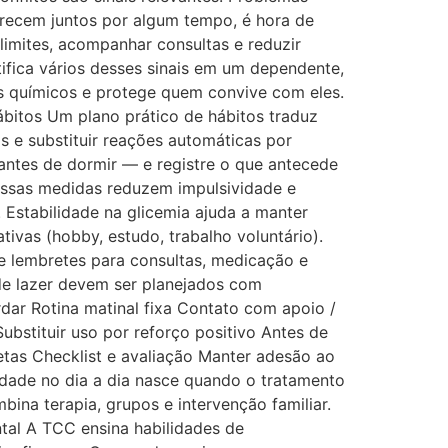
arecem juntos por algum tempo, é hora de
 limites, acompanhar consultas e reduzir
ntifica vários desses sinais em um dependente,
 químicos e protege quem convive com eles.
bitos Um plano prático de hábitos traduz
 e substituir reações automáticas por
antes de dormir — e registre o que antecede
. Essas medidas reduzem impulsividade e
 Estabilidade na glicemia ajuda a manter
cativas (hobby, estudo, trabalho voluntário).
e lembretes para consultas, medicação e
de lazer devem ser planejados com
rdar Rotina matinal fixa Contato com apoio /
bstituir uso por reforço positivo Antes de
etas Checklist e avaliação Manter adesão ao
idade no dia a dia nasce quando o tratamento
na terapia, grupos e intervenção familiar.
tal A TCC ensina habilidades de