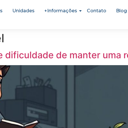
s
Unidades
+Informações
Contato
Blog
l
 dificuldade de manter uma r