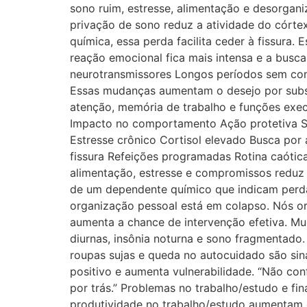
sono ruim, estresse, alimentação e desorgani
privação de sono reduz a atividade do córte
química, essa perda facilita ceder à fissura.
reação emocional fica mais intensa e a busca
neurotransmissores Longos períodos sem comer
Essas mudanças aumentam o desejo por substâ
atenção, memória de trabalho e funções execu
Impacto no comportamento Ação protetiva So
Estresse crônico Cortisol elevado Busca por a
fissura Refeições programadas Rotina caótic
alimentação, estresse e compromissos reduz g
de um dependente químico que indicam perda 
organização pessoal está em colapso. Nós or
aumenta a chance de intervenção efetiva. Mu
diurnas, insônia noturna e sono fragmentado.
roupas sujas e queda no autocuidado são sin
positivo e aumenta vulnerabilidade. “Não con
por trás.” Problemas no trabalho/estudo e fin
produtividade no trabalho/estudo aumentam o