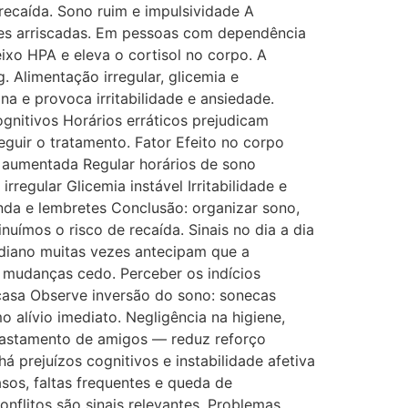
recaída. Sono ruim e impulsividade A
sões arriscadas. Em pessoas com dependência
eixo HPA e eleva o cortisol no corpo. A
 Alimentação irregular, glicemia e
a e provoca irritabilidade e ansiedade.
gnitivos Horários erráticos prejudicam
guir o tratamento. Fator Efeito no corpo
 aumentada Regular horários de sono
regular Glicemia instável Irritabilidade e
nda e lembretes Conclusão: organizar sono,
ímos o risco de recaída. Sinais no dia a dia
idiano muitas vezes antecipam que a
s mudanças cedo. Perceber os indícios
casa Observe inversão do sono: sonecas
alívio imediato. Negligência na higiene,
afastamento de amigos — reduz reforço
 prejuízos cognitivos e instabilidade afetiva
asos, faltas frequentes e queda de
nflitos são sinais relevantes. Problemas