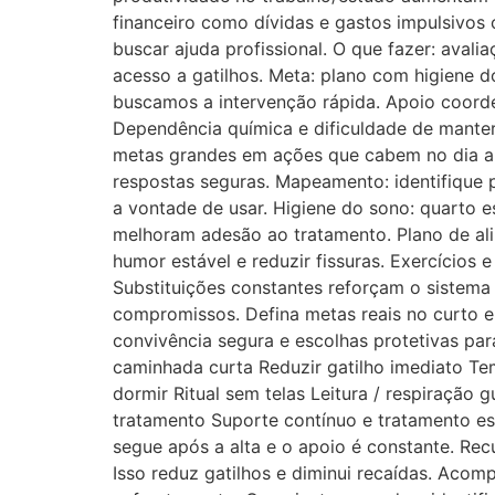
financeiro como dívidas e gastos impulsivos
buscar ajuda profissional. O que fazer: avali
acesso a gatilhos. Meta: plano com higiene do
buscamos a intervenção rápida. Apoio coor
Dependência química e dificuldade de manter
metas grandes em ações que cabem no dia a 
respostas seguras. Mapeamento: identifique 
a vontade de usar. Higiene do sono: quarto e
melhoram adesão ao tratamento. Plano de ali
humor estável e reduzir fissuras. Exercícios e 
Substituições constantes reforçam o sistema
compromissos. Defina metas reais no curto 
convivência segura e escolhas protetivas par
caminhada curta Reduzir gatilho imediato Te
dormir Ritual sem telas Leitura / respiração
tratamento Suporte contínuo e tratamento est
segue após a alta e o apoio é constante. Re
Isso reduz gatilhos e diminui recaídas. Aco