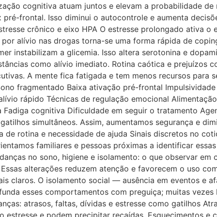
zação cognitiva atuam juntos e elevam a probabilidade de 
x pré-frontal. Isso diminui o autocontrole e aumenta deci
 Estresse crônico e eixo HPA O estresse prolongado ativa o 
 por alívio nas drogas torna-se uma forma rápida de coping.
 instabilizam a glicemia. Isso altera serotonina e dopamin
ncias como alívio imediato. Rotina caótica e prejuízos co
tivas. A mente fica fatigada e tem menos recursos para se
no fragmentado Baixa ativação pré-frontal Impulsividade
lívio rápido Técnicas de regulação emocional Alimentação ir
a Fadiga cognitiva Dificuldade em seguir o tratamento Age
atilhos simultâneos. Assim, aumentamos segurança e diminu
de rotina e necessidade de ajuda Sinais discretos no cot
ientamos familiares e pessoas próximas a identificar essa
danças no sono, higiene e isolamento: o que observar em 
 Essas alterações reduzem atenção e favorecem o uso como 
ais claros. O isolamento social — ausência em eventos e 
funda esses comportamentos com preguiça; muitas vezes há
anças: atrasos, faltas, dívidas e estresse como gatilhos Atr
 estresse e podem precipitar recaídas. Esquecimentos e co