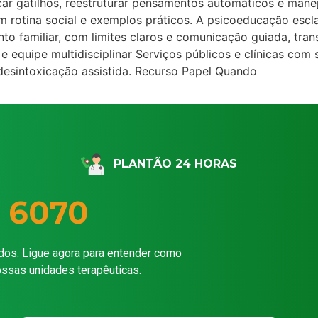
car gatilhos, reestruturar pensamentos automáticos e manej
otina social e exemplos práticos. A psicoeducação escla
ento familiar, com limites claros e comunicação guiada, tra
 e equipe multidisciplinar Serviços públicos e clínicas c
desintoxicação assistida. Recurso Papel Quando
PLANTÃO 24 HORAS
 6070
dos. Ligue agora para entender como
ossas unidades terapêuticas.